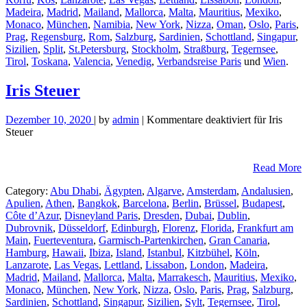
Madeira
,
Madrid
,
Mailand
,
Mallorca
,
Malta
,
Mauritius
,
Mexiko
,
Monaco
,
München
,
Namibia
,
New York
,
Nizza
,
Oman
,
Oslo
,
Paris
,
Prag
,
Regensburg
,
Rom
,
Salzburg
,
Sardinien
,
Schottland
,
Singapur
,
Sizilien
,
Split
,
St.Petersburg
,
Stockholm
,
Straßburg
,
Tegernsee
,
Tirol
,
Toskana
,
Valencia
,
Venedig
,
Verbandsreise Paris
und
Wien
.
Iris Steuer
Dezember 10, 2020
| by
admin
|
Kommentare deaktiviert
für Iris
Steuer
Read More
Category:
Abu Dhabi
,
Ägypten
,
Algarve
,
Amsterdam
,
Andalusien
,
Apulien
,
Athen
,
Bangkok
,
Barcelona
,
Berlin
,
Brüssel
,
Budapest
,
Côte d’Azur
,
Disneyland Paris
,
Dresden
,
Dubai
,
Dublin
,
Dubrovnik
,
Düsseldorf
,
Edinburgh
,
Florenz
,
Florida
,
Frankfurt am
Main
,
Fuerteventura
,
Garmisch-Partenkirchen
,
Gran Canaria
,
Hamburg
,
Hawaii
,
Ibiza
,
Island
,
Istanbul
,
Kitzbühel
,
Köln
,
Lanzarote
,
Las Vegas
,
Lettland
,
Lissabon
,
London
,
Madeira
,
Madrid
,
Mailand
,
Mallorca
,
Malta
,
Marrakesch
,
Mauritius
,
Mexiko
,
Monaco
,
München
,
New York
,
Nizza
,
Oslo
,
Paris
,
Prag
,
Salzburg
,
Sardinien
,
Schottland
,
Singapur
,
Sizilien
,
Sylt
,
Tegernsee
,
Tirol
,