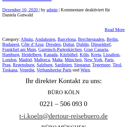
Dezember 10, 2020
| by
admin
|
Kommentare deaktiviert
für
Daniela Gutwald
Read More
Category:
Allgäu
,
Andalusien
,
Barcelona
,
Berchtesgaden
,
Berlin
,
Budapest
,
Côte d’Azur
,
Dresden
,
Dubai
,
Dublin
,
Düsseldorf
,
Frankfurt am Main
,
Garmisch-Partenkirchen
,
Gran Canaria
,
Hamburg
,
Heidelberg
,
Kanada
,
Kitzbühel
,
Köln
,
Kreta
,
Lissabon
,
London
,
Madrid
,
Mallorca
,
Malta
,
München
,
New York
,
Paris
,
Prag
,
Regensburg
,
Salzburg
,
Sardinien
,
Singapur
,
Tegernsee
,
Tirol
,
Toskana
,
Venedig
,
Verbandsreise Paris
und
Wien
.
Ihr direkter Kontakt zu uns:
BÜRO KÖLN
0221 – 506 093 0
t-i.koeln@dertour-reisebuero.de