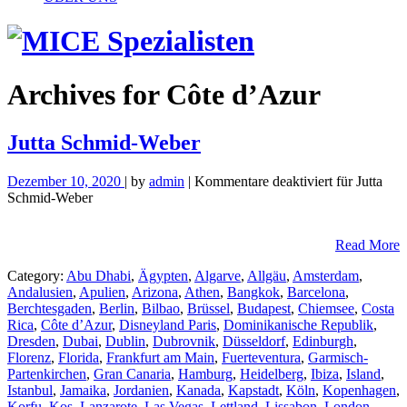
Archives for
Côte d’Azur
Jutta Schmid-Weber
Dezember 10, 2020
| by
admin
|
Kommentare deaktiviert
für Jutta
Schmid-Weber
Read More
Category:
Abu Dhabi
,
Ägypten
,
Algarve
,
Allgäu
,
Amsterdam
,
Andalusien
,
Apulien
,
Arizona
,
Athen
,
Bangkok
,
Barcelona
,
Berchtesgaden
,
Berlin
,
Bilbao
,
Brüssel
,
Budapest
,
Chiemsee
,
Costa
Rica
,
Côte d’Azur
,
Disneyland Paris
,
Dominikanische Republik
,
Dresden
,
Dubai
,
Dublin
,
Dubrovnik
,
Düsseldorf
,
Edinburgh
,
Florenz
,
Florida
,
Frankfurt am Main
,
Fuerteventura
,
Garmisch-
Partenkirchen
,
Gran Canaria
,
Hamburg
,
Heidelberg
,
Ibiza
,
Island
,
Istanbul
,
Jamaika
,
Jordanien
,
Kanada
,
Kapstadt
,
Köln
,
Kopenhagen
,
Korfu
,
Kos
,
Lanzarote
,
Las Vegas
,
Lettland
,
Lissabon
,
London
,