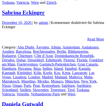
Toskana
,
Valencia
,
Wien
und
Zürich
.
Sabrina Eckinger
Dezember 10, 2020
| by
admin
|
Kommentare deaktiviert
für Sabrina
Eckinger
Read More
Category:
Abu Dhabi
,
Ägypten
,
Allgäu
,
Amsterdam
,
Andalusien
,
Apulien
,
Barcelona
,
Berchtesgaden
,
Berlin
,
Bildungsreise
,
Budapest
,
Chiemsee
,
Côte d’Azur
,
Dominikanische Republik
,
Dresden
,
Dubai
,
Düsseldorf
,
Edinburgh
,
Florenz
,
Florida
,
Frankfurt
am Main
,
Fuerteventura
,
Garmisch-Partenkirchen
,
Gran Canaria
,
Hamburg
,
Havanna
,
Ibiza
,
Indien
,
Island
,
Istanbul
,
Kanada
,
Kapstadt
,
Kitzbühel
,
Köln
,
Korfu
,
Kos
,
Kreta
,
Lanzarote
,
Las
Vegas
,
Lissabon
,
London
,
Madrid
,
Mailand
,
Mallorca
,
Malta
,
Marrakesch
,
Mauritius
,
Mexiko
,
Monaco
,
München
,
New York
,
Nizza
,
Oman
,
Paris
,
Prag
,
Regensburg
,
Salzburg
,
Sardinien
,
Schottland
,
Sizilien
,
Slowenien
,
Tegernsee
,
Tirol
,
Toskana
,
Valencia
,
Venedig
,
Verbandsreise Paris
und
Wien
.
Daniela Gutwald